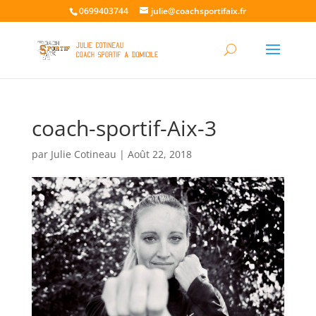
0699403744
julie@coachsportifaix.fr
coach-sportif-Aix-3
par
Julie Cotineau
|
Août 22, 2018