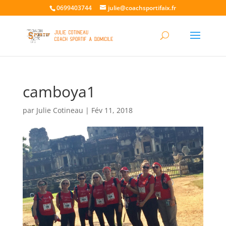
0699403744
julie@coachsportifaix.fr
camboya1
par
Julie Cotineau
|
Fév 11, 2018