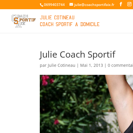
0699403744
julie@coachsportifaix.fr
Julie Coach Sportif
par
Julie Cotineau
|
Mai 1, 2013
|
0 commenta