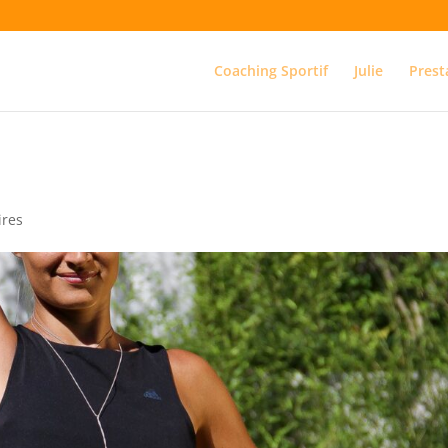
Coaching Sportif
Julie
Prest
ires