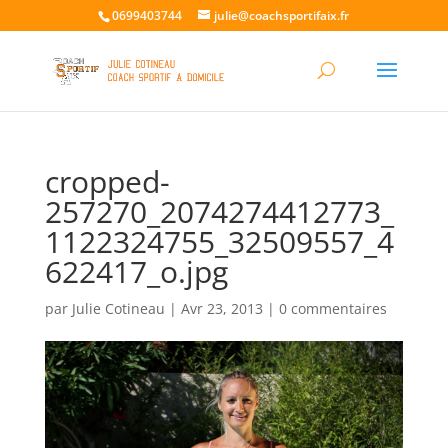
0699403744
julie@coachsportifaix.fr
cropped-
257270_2074274412773_
1122324755_32509557_4
622417_o.jpg
par
Julie Cotineau
|
Avr 23, 2013
|
0 commentaires