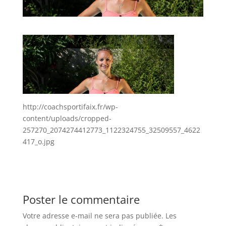
http://coachsportifaix.fr/wp-
content/uploads/cropped-
257270_2074274412773_1122324755_32509557_4622
417_o.jpg
Poster le commentaire
Votre adresse e-mail ne sera pas publiée.
Les