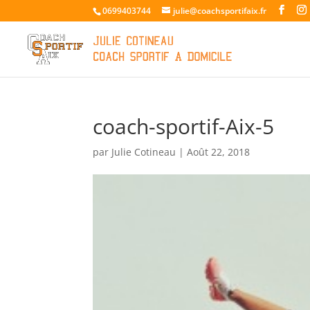
0699403744
julie@coachsportifaix.fr
coach-sportif-Aix-5
par
Julie Cotineau
|
Août 22, 2018