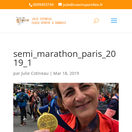
0699403744
julie@coachsportifaix.fr
semi_marathon_paris_20
19_1
par
Julie Cotineau
|
Mar 18, 2019