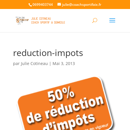
0699403744
julie@coachsportifaix.fr
reduction-impots
par
Julie Cotineau
|
Mai 3, 2013