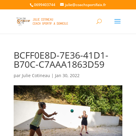
0699403744
julie@coachsportifaix.fr
BCFF0E8D-7E36-41D1-
B70C-C7AAA1863D59
par
Julie Cotineau
|
Jan 30, 2022