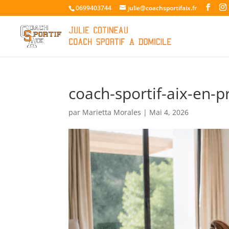
0699403744
julie@coachsportifaix.fr
coach-sportif-aix-en-
par
Marietta Morales
|
Mai 4, 2026