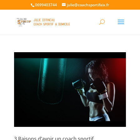
0699403744
julie@coachsportifaix.fr
3 Raisons d’avoir un coach sportif