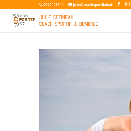
0699403744
julie@coachsportifaix.fr