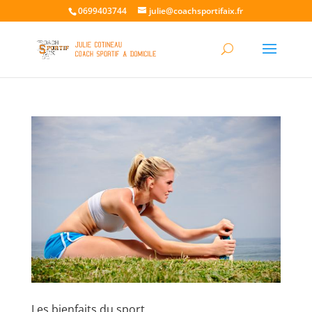
0699403744
julie@coachsportifaix.fr
Les bienfaits du sport