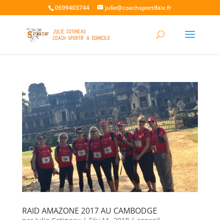
0699403744
julie@coachsportifaix.fr
RAID AMAZONE 2017 AU CAMBODGE