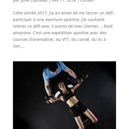
par
Julie Cotineau
|
Fév 11, 2018
|
conseil
Cette année 2017, j’ai eu envie de me lancer un défi :
participer à une aventure sportive. J’ai souhaité
relever ce défi avec 3 autres de mes clientes … Raid
amazone. C’est une expédition sportive avec des
courses d’orientation, du VTT, du canoê, du tir à
l’arc...