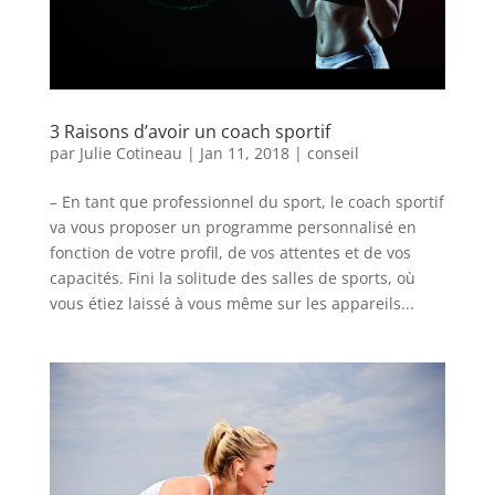
3 Raisons d’avoir un coach sportif
par
Julie Cotineau
|
Jan 11, 2018
|
conseil
– En tant que professionnel du sport, le coach sportif
va vous proposer un programme personnalisé en
fonction de votre profil, de vos attentes et de vos
capacités. Fini la solitude des salles de sports, où
vous étiez laissé à vous même sur les appareils...