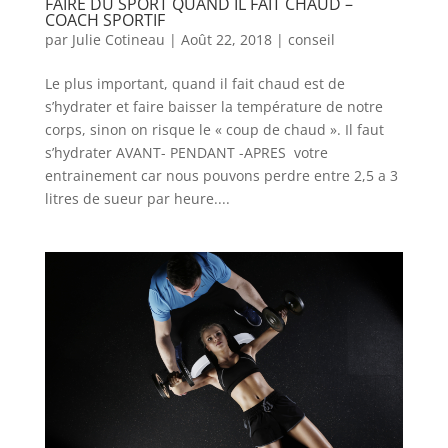
FAIRE DU SPORT QUAND IL FAIT CHAUD –
COACH SPORTIF
par
Julie Cotineau
|
Août 22, 2018
|
conseil
Le plus important, quand il fait chaud est de
s’hydrater et faire baisser la température de notre
corps, sinon on risque le « coup de chaud ». Il faut
s’hydrater AVANT- PENDANT -APRES votre
entrainement car nous pouvons perdre entre 2,5 a 3
litres de sueur par heure....