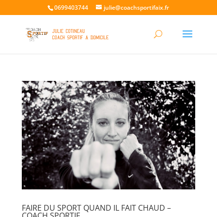
0699403744
julie@coachsportifaix.fr
FAIRE DU SPORT QUAND IL FAIT CHAUD –
COACH SPORTIF